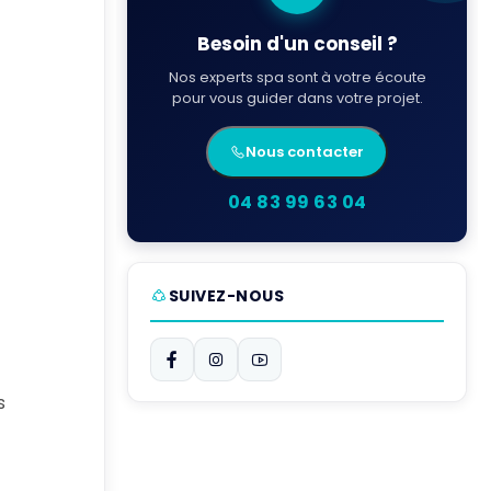
Besoin d'un conseil ?
Nos experts spa sont à votre écoute
pour vous guider dans votre projet.
Nous contacter
04 83 99 63 04
SUIVEZ-NOUS
s