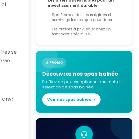
Les alternatives fiables pour un
iel
investissement durable
Spa Promo : des spas rigides et
semi-rigides conçus pour durer
Les critères à privilégier chez un
fabricant spécialisé
ffres se
e vie
PROMO
Découvrez nos spas balnéo
Profitez de prix exceptionnels sur notre
sélection de spas balnéo
vite :
Voir nos spas balnéo