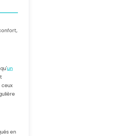
confort,
qu'
un
t
t ceux
gulière
qués en