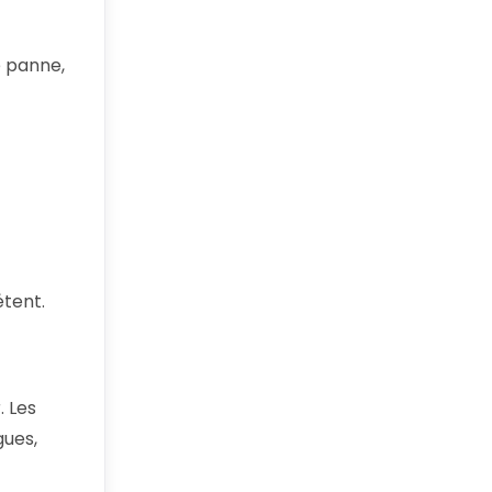
e panne,
étent.
. Les
gues,