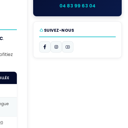
04 83 99 63 04
SUIVEZ-NOUS
°C
.
fitiez
LLÉE
ngue
20