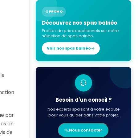
PROMO
Découvrez nos spas balnéo
Profitez de prix exceptionnels sur notre
sélection de spas balnéo
Voir nos spas balnéo
le
nction
Besoin d'un conseil ?
Nos experts spa sont à votre écoute
ue par
pour vous guider dans votre projet.
bas en
Nous contacter
vis de