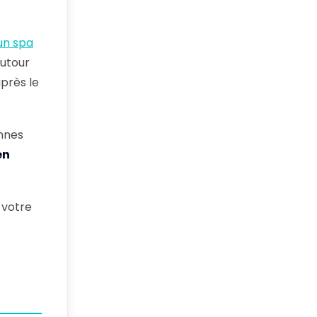
un spa
autour
après le
onnes
en
 votre