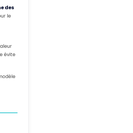
ne des
ur le
haleur
e évite
 modèle