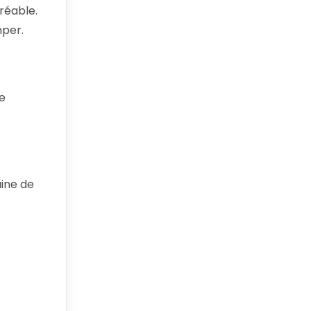
réable.
mper.
ne
aine de