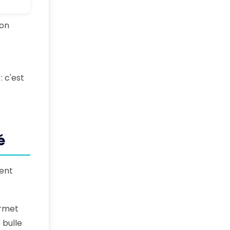
ion
: c'est
é
tent
ermet
 bulle