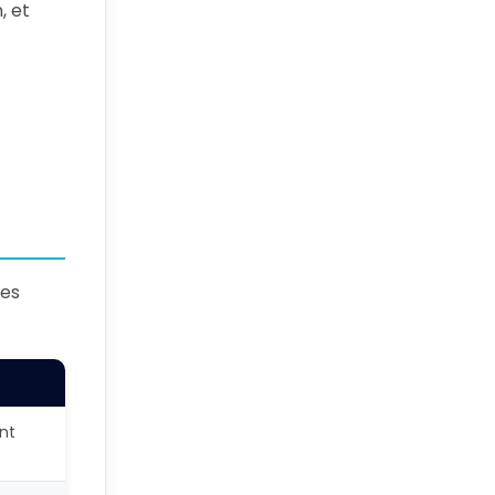
, et
les
nt