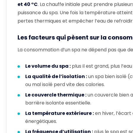
et 40 °C
. La chauffe initiale peut prendre plusie
puissance du spa. Une fois la température attein
pertes thermiques et empêcher l’eau de refroidir
Les facteurs qui pèsent sur la conso
La consommation d’un spa ne dépend pas que de la
Le volume du spa :
plus il est grand, plus l’
La qualité de l’isolation :
un spa bien isolé (
ou mal isolé perd vite des calories.
Le couvercle thermique :
un couvercle bien a
barrière isolante essentielle.
La température extérieure :
en hiver, l’écart
énergétiques.
La fréquence d’utilisation :
plus le spa est so