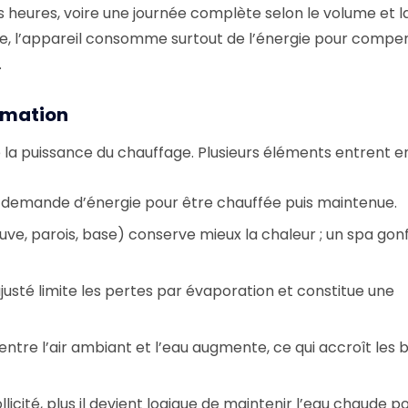
urs heures, voire une journée complète selon le volume et l
te, l’appareil consomme surtout de l’énergie pour compen
.
mmation
 puissance du chauffage. Plusieurs éléments entrent en 
eau demande d’énergie pour être chauffée puis maintenue.
cuve, parois, base) conserve mieux la chaleur ; un spa gon
justé limite les pertes par évaporation et constitue une
 entre l’air ambiant et l’eau augmente, ce qui accroît les 
llicité, plus il devient logique de maintenir l’eau chaude p