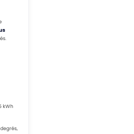
e
us
és.
25 kWh
degrés,