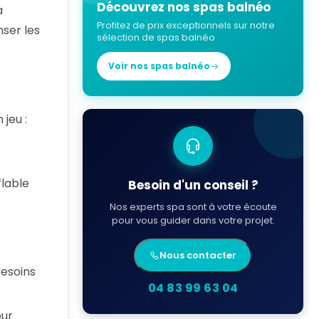
Découvrez nos spas balnéo
a
Profitez de prix exceptionnels sur notre
ser les
sélection de spas balnéo
Voir nos spas balnéo
jeu :
flable
Besoin d'un conseil ?
Nos experts spa sont à votre écoute
pour vous guider dans votre projet.
Nous contacter
besoins
04 83 99 63 04
our