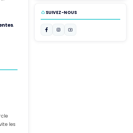
SUIVEZ-NOUS
entes
.
rcle
vite les