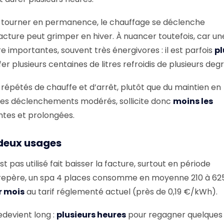
 tourner en permanence, le chauffage se déclenche
acture peut grimper en hiver. À nuancer toutefois, car un
 importantes, souvent très énergivores : il est parfois
pl
r plusieurs centaines de litres refroidis de plusieurs degr
 répétés de chauffe et d’arrêt, plutôt que du maintien en
des déclenchements modérés, sollicite donc
moins les
ntes et prolongées.
 deux usages
 pas utilisé fait baisser la facture, surtout en période
 de repère, un spa 4 places consomme en moyenne 210 à 6
r mois
au tarif réglementé actuel (près de 0,19 €/kWh).
edevient long :
plusieurs heures
pour regagner quelques 