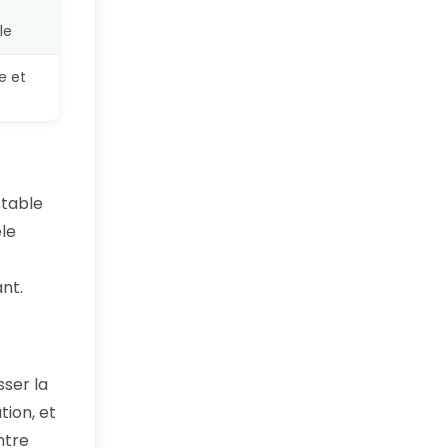
le
e et
stable
èle
nt.
ser la
ion, et
ntre