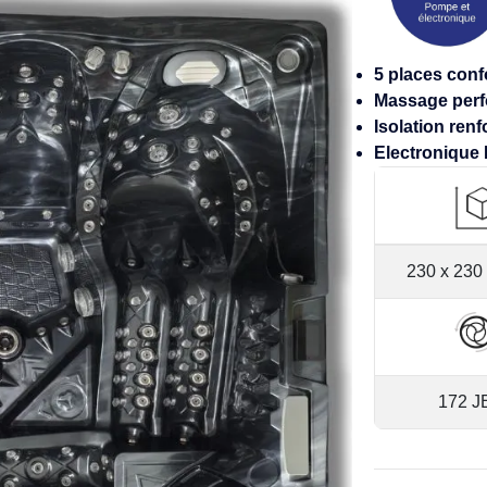
5 places conf
Massage perf
Isolation ren
Electronique
230 x 230
172 J