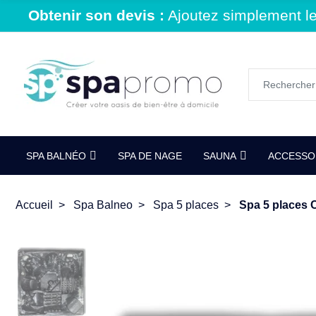
Obtenir son devis :
Ajoutez simplement le 
SPA BALNÉO
SPA DE NAGE
SAUNA
ACCESSOI
Accueil
Spa Balneo
Spa 5 places
Spa 5 places C