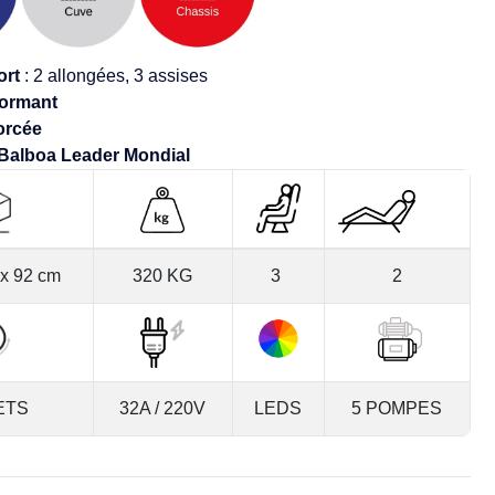
ort
: 2 allongées, 3 assises
ormant
forcée
 Balboa Leader Mondial
 x 92 cm
320 KG
3
2
ETS
32A / 220V
LEDS
5 POMPES