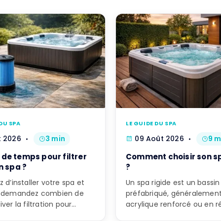
DU SPA
LE GUIDE DU SPA
t 2026
3 min
09 Août 2026
9 m
de temps pour filtrer
Comment choisir son sp
n spa ?
?
 d’installer votre spa et
Un spa rigide est un bassin
s demandez combien de
préfabriqué, généralemen
ver la filtration pour
acrylique renforcé ou en r
e eau […]
composite, reposant sur u