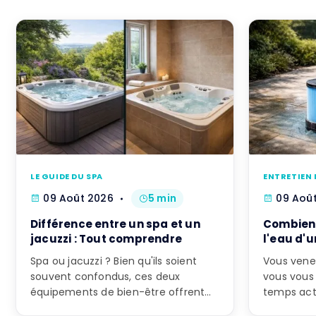
LE GUIDE DU SPA
ENTRETIEN 
09 Août 2026
5 min
09 Aoû
Différence entre un spa et un
Combien 
jacuzzi : Tout comprendre
l'eau d'u
Spa ou jacuzzi ? Bien qu'ils soient
Vous venez
souvent confondus, ces deux
vous vou
équipements de bien-être offrent
temps acti
des expériences […]
garder un