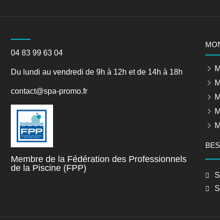
MO
04 83 99 63 04
M
Du lundi au vendredi de 9h à 12h et de 14h à 18h
M
contact@spa-promo.fr
M
M
M
BES
Membre de la Fédération des Professionnels
de la Piscine (FPP)
S
S