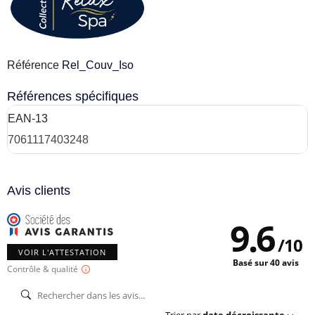
Référence
Rel_Couv_Iso
Références spécifiques
EAN-13
7061117403248
Avis clients
9.6
/
10
VOIR L'ATTESTATION
Basé sur 40 avis
Contrôle & qualité