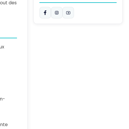
tout des
ux
en-
ente