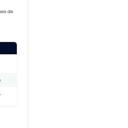
mes de
s
,