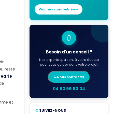
Voir nos spas balnéo
Besoin d'un conseil ?
Nos experts spa sont à votre écoute
ir
pour vous guider dans votre projet.
e, reste
 varie
Nous contacter
 de
04 83 99 63 04
amme et
SUIVEZ-NOUS