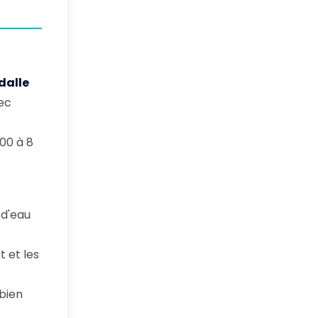
dalle
ec
000 à 8
 d'eau
t et les
bien