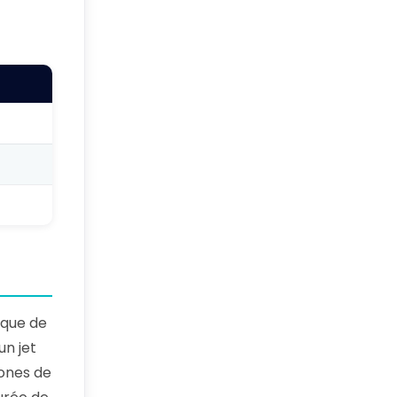
 que de
un jet
zones de