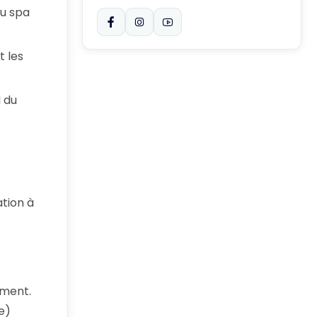
du spa
t les
 du
tion à
ement.
e)