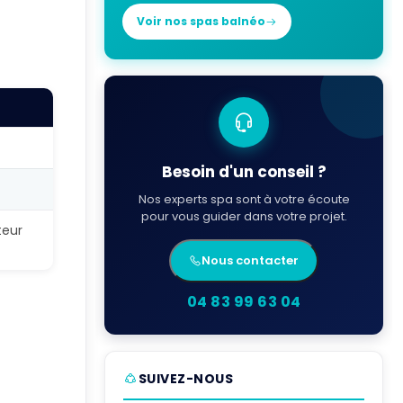
Voir nos spas balnéo
Besoin d'un conseil ?
Nos experts spa sont à votre écoute
pour vous guider dans votre projet.
teur
Nous contacter
04 83 99 63 04
SUIVEZ-NOUS