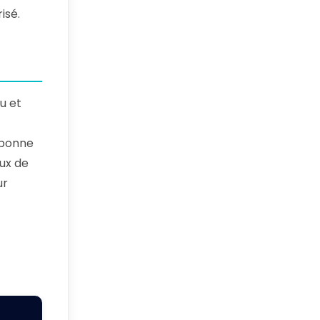
isé.
u et
 bonne
aux de
ur