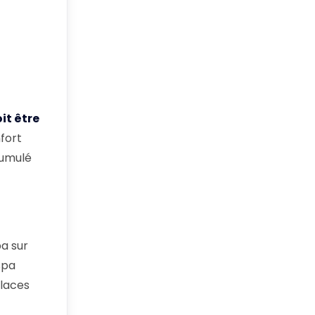
it être
fort
cumulé
a sur
spa
places