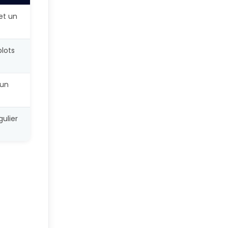
et un
plots
 un
gulier