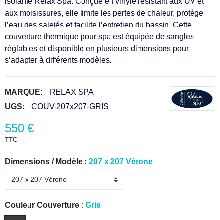
isolante Relax Spa. Conçue en vinyle résistant aux UV et
aux moisissures, elle limite les pertes de chaleur, protège
l’eau des saletés et facilite l’entretien du bassin. Cette
couverture thermique pour spa est équipée de sangles
(3 avis)
réglables et disponible en plusieurs dimensions pour
s’adapter à différents modèles.
MARQUE:
RELAX SPA
UGS:
COUV-207x207-GRIS
550 €
TTC
Dimensions / Modèle :
207 x 207 Vérone
Couleur Couverture :
Gris